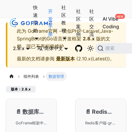
快
社
开
社
社
速
区
发
区
区
AI Vibe
开
教
手
案
交
Coding
始
程
此为
GoFrame官网 - 类似PHP-Laravel,Java-
册
例
流
SpringBoot的Go语言开发框架
2.8.x
版的文
档，现已不再积极维护。
2.8.x
简体中文
搜索
最新的文档请参阅
最新版本
(
2.10.x(Latest)
)。
组件列表
数据管理
版本：2.8.x
📄️
数据库ORM-gdb
📄️
Redis客户端-gredis
GoFrame框架中的gdb模块，该模块是实现数据库ORM功能的核心组件，负责高效的数据操作与管理。在GoFrame框架中，gdb扮演着至关重要的角色，有助于简化数据库的交互和管理。
Redis客户端-gredis模块旨在通过GoFrame框架提供高效的数据库缓存操作，用户可以探索如何在GoFrame框架下优化Redis相关应用，实现高性能的Redis功能。