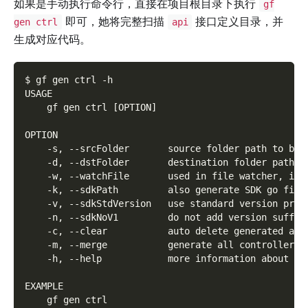
如果是手动执行命令行，直接在项目根目录下执行
gf
即可，她将完整扫描
接口定义目录，并
gen ctrl
api
生成对应代码。
$ gf gen ctrl -h
USAGE
    gf gen ctrl [OPTION]
OPTION
    -s, --srcFolder       source folder path to be 
    -d, --dstFolder       destination folder path s
    -w, --watchFile       used in file watcher, it 
    -k, --sdkPath         also generate SDK go file
    -v, --sdkStdVersion   use standard version pref
    -n, --sdkNoV1         do not add version suffix
    -c, --clear           auto delete generated and
    -m, --merge           generate all controller f
    -h, --help            more information about th
EXAMPLE
    gf gen ctrl