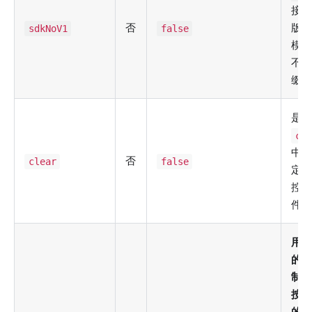
接
否
版
sdkNoV1
false
模
不
缀
是
con
中
否
clear
false
定
控
件
用
的
制
按
的