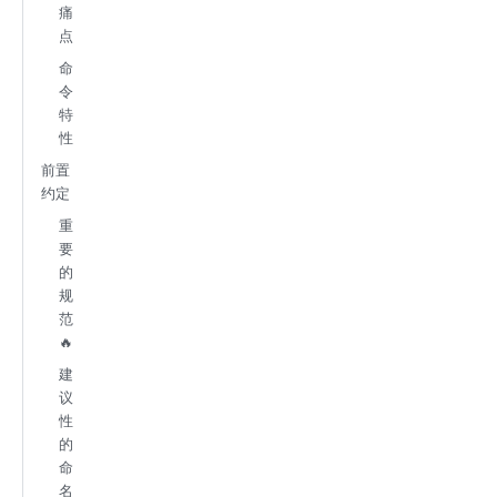
痛
点
命
令
特
性
前置
约定
重
要
的
规
范
🔥
建
议
性
的
命
名