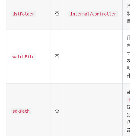
指
否
制
dstFolder
internal/controller
目
用在
件
于
否
watchFile
发
动
作
如
HTT
该
否
sdkPath
定生
代
路