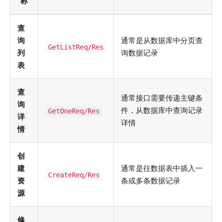
称
查
询
通常是从数据库中分页查
GetListReq/Res
列
询数据记录
表
查
通常接口需要传递主键条
询
件，从数据库中查询记录
GetOneReq/Res
详
详情
情
创
建
通常是往数据表中插入一
CreateReq/Res
资
条或多条数据记录
源
修