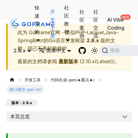
快
社
开
社
社
速
区
发
区
区
AI Vibe
开
教
手
案
交
Coding
始
程
此为
GoFrame官网 - 类似PHP-Laravel,Java-
册
例
流
SpringBoot的Go语言开发框架
2.8.x
版的文
档，现已不再积极维护。
2.8.x
简体中文
搜索
最新的文档请参阅
最新版本
(
2.10.x(Latest)
)。
开发工具
代码生成-gen(🔥重点🔥)
接口规范-gen ctrl
版本：2.8.x
本页总览