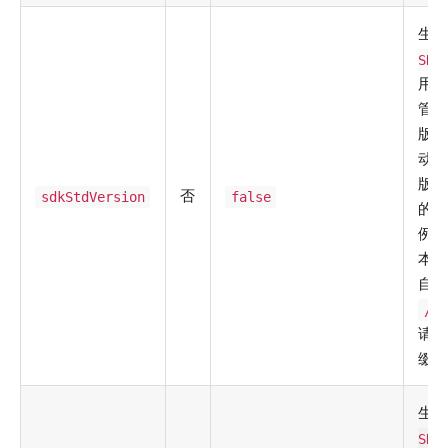
生
SDK
用
管
版
动
版
否
sdkStdVersion
false
的
例
本的
自
/ap
请
缀
生
SDK