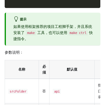
提示
如果使用框架推荐的项目工程脚手架，并且系统
安装了
工具，也可以使用
快
make
make ctrl
捷指令。
参数说明：
必
名称
默认值
须
指
否
口
srcFolder
api
录