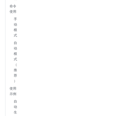
命令
使用
手
动
模
式
自
动
模
式
（
推
荐
）
使用
示例
自
动
生