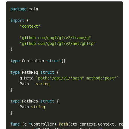
package
 main
import
(
"context"
"github.com/gogf/gf/v2/frame/g"
"github.com/gogf/gf/v2/net/ghttp"
)
type
 Controller 
struct
{
}
type
 PathReq 
struct
{
    g
.
Meta 
`path:"/api/v1/*path" method:"post"`
    Path   
string
}
type
 PathRes 
struct
{
    Path 
string
}
func
(
c 
*
Controller
)
Path
(
ctx context
.
Context
,
 req 