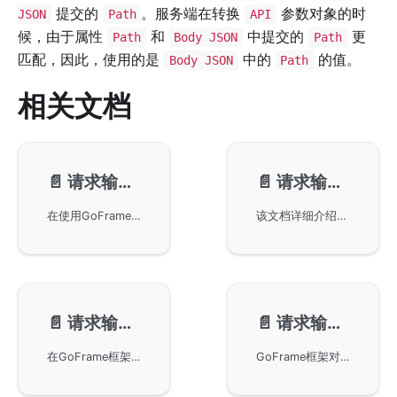
提交的
。服务端在转换
参数对象的时
JSON
Path
API
候，由于属性
和
中提交的
更
Path
Body JSON
Path
匹配，因此，使用的是
中的
的值。
Body JSON
Path
相关文档
📄️
请求输入-复杂参数
📄️
请求输入-对象处理
在使用GoFrame框架构建的应用中，通过Query或Form参数实现复杂参数传递。文中详细阐述了同名参数、数组参数及Map参数的提交格式及其在服务端的解析方式，并给出相应的代码示例。建议在遇到复杂参数传递场景时，尽量使用JSON数据编码进行管理和维护。
该文档详细介绍了在使用GoFrame框架时如何处理请求输入的对象转换。通过将输入和输出定义为struct结构体对象，便于结构化参数的维护。文中介绍了默认和自定义的参数映射规则，以及如何通过Request对象的Parse方法进行便捷的对象转换和数据校验。
📄️
请求输入-请求校验
📄️
请求输入-JSON/XML
在GoFrame框架中通过v标签为结构体属性实现请求的输入校验。在示例中，我们讲解了如何使用gvalid模块进行校验，如何设置和解析注册请求的数据结构，以及在出现校验错误时如何处理，并展示了如何通过curl测试接口响应的数据和错误信息。此外，我们提供了不同版本的使用建议，以提高用户体验和代码的易用性。
GoFrame框架对JSON和XML数据格式的原生支持，详细描述了如何通过GoFrame框架的Request对象来处理客户端提交的数据格式，提高开发效率。文档中包括示例代码演示如何解析和验证提交的数据，以及如何进行数据格式转换，为开发者提供了便捷的数据获取和处理能力。