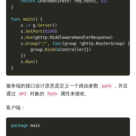
return
&
PathRes
{
Path
:
 req
.
Path
}
,
nil
}
func
main
(
)
{
    s 
:=
 g
.
Server
(
)
    s
.
SetPort
(
8199
)
    s
.
Use
(
ghttp
.
MiddlewareHandlerResponse
)
    s
.
Group
(
"/"
,
func
(
group 
*
ghttp
.
RouterGroup
)
{
        group
.
Bind
(
&
Controller
{
}
)
}
)
    s
.
Run
(
)
}
服务端的接口设计原意是定义一个路由参数
，并且
path
通过
对象的
属性来接收。
API
Path
客户端：
package
 main