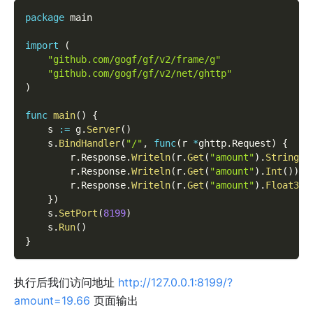
package
 main
import
(
"github.com/gogf/gf/v2/frame/g"
"github.com/gogf/gf/v2/net/ghttp"
)
func
main
(
)
{
    s 
:=
 g
.
Server
(
)
    s
.
BindHandler
(
"/"
,
func
(
r 
*
ghttp
.
Request
)
{
        r
.
Response
.
Writeln
(
r
.
Get
(
"amount"
)
.
String
(
)
        r
.
Response
.
Writeln
(
r
.
Get
(
"amount"
)
.
Int
(
)
)
        r
.
Response
.
Writeln
(
r
.
Get
(
"amount"
)
.
Float32
(
}
)
    s
.
SetPort
(
8199
)
    s
.
Run
(
)
}
执行后我们访问地址
http://127.0.0.1:8199/?
amount=19.66
页面输出