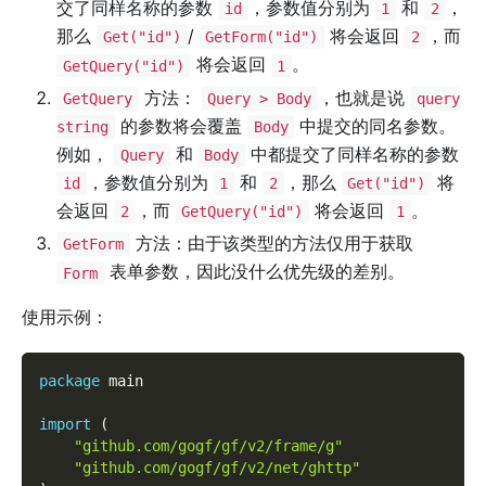
交了同样名称的参数
，参数值分别为
和
，
id
1
2
那么
/
将会返回
，而
Get("id")
GetForm("id")
2
将会返回
。
GetQuery("id")
1
方法：
，也就是说
GetQuery
Query > Body
query
的参数将会覆盖
中提交的同名参数。
string
Body
例如，
和
中都提交了同样名称的参数
Query
Body
，参数值分别为
和
，那么
将
id
1
2
Get("id")
会返回
，而
将会返回
。
2
GetQuery("id")
1
方法：由于该类型的方法仅用于获取
GetForm
表单参数，因此没什么优先级的差别。
Form
使用示例：
package
 main
import
(
"github.com/gogf/gf/v2/frame/g"
"github.com/gogf/gf/v2/net/ghttp"