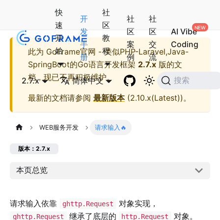
快
社
开
社
社
速
区
发
区
区
AI Vibe
开
教
手
案
交
Coding
始
程
此为
GoFrame官网 - 类似PHP-Laravel,Java-
册
例
流
SpringBoot的Go语言开发框架
2.7.x
版的文
档，现已不再积极维护。
2.7.x
简体中文
搜索
最新的文档请参阅
最新版本
(
2.10.x(Latest)
)。
WEB服务开发
请求输入🔥
版本：2.7.x
本页总览
请求输入依靠
对象实现，
ghttp.Request
继承了底层的
对象。
ghttp.Request
http.Request