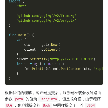
import
(
"fmt"
"github.com/gogf/gf/v2/frame/g"
"github.com/gogf/gf/v2/os/gctx"
)
func
main
(
)
{
var
(
        ctx    
=
 gctx
.
New
(
)
        client 
=
 g
.
Client
(
)
)
    client
.
SetPrefix
(
"http://127.0.0.1:8199"
)
for
 i 
:=
0
;
 i 
<
10
;
 i
++
{
        fmt
.
Println
(
client
.
PostContent
(
ctx
,
"/api/v
}
}
根据我们的理解，客户端提交后，服务端应该会收到路由
参数
的值为
。但是很奇怪，由于程序
path
user/info
，客户端提交的
中同样提交了一个
，
BUG
Body
JSON