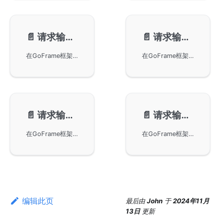
📄️
请求输入-默认值绑定
📄️
请求输入-自定义参数
在GoFrame框架中使用struct tag为请求输入对象的属性绑定默认值的功能。通过示例展示了如何定义参数对象并为其属性设置默认值，以及如何在服务端处理和验证请求参数。特别强调了在未提交参数时，默认值将生效，而在提交了参数（即使为空）的情况下，默认值将被忽略。同时提供了一些关于默认值参数绑定的注意事项建议。
在GoFrame框架中设置和获取自定义请求参数。自定义变量具有最高优先级，可覆盖客户端提交的参数，适用于请求流程中的变量共享。本教程还提供实际代码示例，展示如何在中间件中使用SetParam和GetParam方法来管理请求参数。
📄️
请求输入-Context
📄️
请求输入-文件上传
在GoFrame框架中使用Context对象处理请求流程中的上下文变量共享。通过提供必要的方法，开发者可以在请求开始时设置自定义变量，并在后续的处理中访问它们。此外，本文包含了如何集成第三方组件以增强功能的示例代码和详细步骤。
在GoFrame框架中实现文件上传的基本步骤和方法。借助HTTPClient章节提供的信息，开发者可以深入理解和掌握如何在应用程序中处理文件上传请求，以确保在实际应用中有效地管理文件数据。
编辑此页
最后
由
John
于
2024年11月
13日
更新