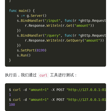
)
func
main
(
)
{
    s 
:=
 g
.
Server
(
)
    s
.
BindHandler
(
"/input"
,
func
(
r 
*
ghttp
.
Request
)
        r
.
Response
.
Writeln
(
r
.
Get
(
"amount"
)
)
}
)
    s
.
BindHandler
(
"/query"
,
func
(
r 
*
ghttp
.
Request
)
        r
.
Response
.
Writeln
(
r
.
GetQuery
(
"amount"
)
)
}
)
    s
.
SetPort
(
8199
)
    s
.
Run
(
)
}
执行后，我们通过
工具进行测试：
curl
$ 
curl
-d
"amount=1"
-X
 POST 
"http://127.0.0.1:8199
1
$ 
curl
-d
"amount=1"
-X
 POST 
"http://127.0.0.1:8199
100