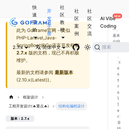
快
社
开
社
社
速
区
发
区
区
AI Vibe
开
教
手
案
交
Coding
始
程
此为
GoFrame官网 - 类似
一、
册
例
流
基本
PHP-Laravel,Java-
介绍
SpringBoot的Go语言开发框架
2.7.x
简体中文
搜索
1
2.7.x
版的文档，现已不再积极
、
维护。
c
o
最新的文档请参阅
最新版本
n
(
2.10.x(Latest)
)。
t
r
o
框架设计
l
l
工程开发设计(🔥重点🔥)
结构化编程设计
e
r
版本：2.7.x
非
结