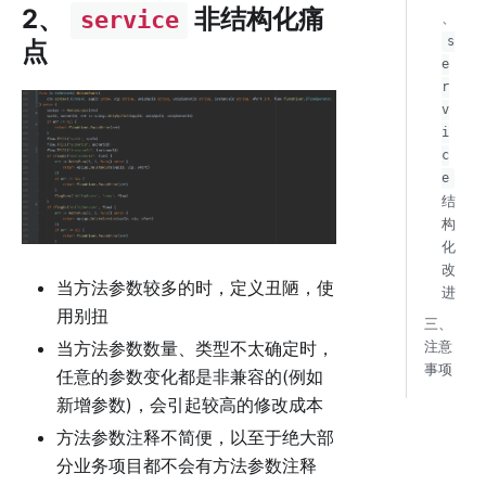
2、
非结构化痛
service
、
s
点
e
r
v
i
c
e
结
构
化
改
当方法参数较多的时，定义丑陋，使
进
用别扭
三、
当方法参数数量、类型不太确定时，
注意
事项
任意的参数变化都是非兼容的(例如
新增参数)，会引起较高的修改成本
方法参数注释不简便，以至于绝大部
分业务项目都不会有方法参数注释