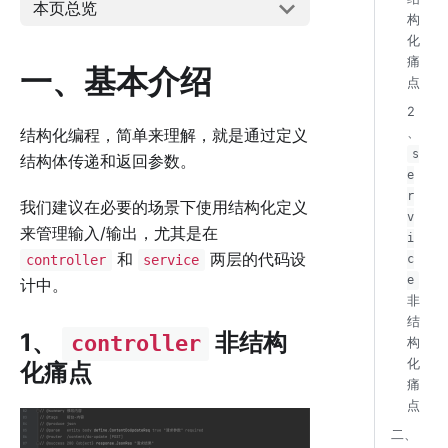
本页总览
构
化
痛
一、基本介绍
点
2
结构化编程，简单来理解，就是通过定义
、
s
结构体传递和返回参数。
e
r
我们建议在必要的场景下使用结构化定义
v
来管理输入/输出，尤其是在
i
和
两层的代码设
controller
service
c
e
计中。
非
结
1、
非结构
controller
构
化
化痛点
痛
点
二、