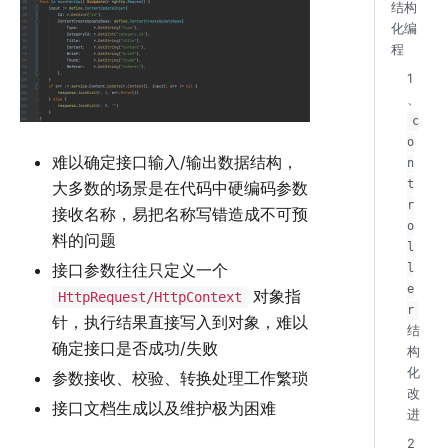
结构
化编
程
1
、
c
o
难以确定接口输入/输出数据结构，
n
t
大多数的场景是在代码中硬编码参数
r
接收名称，易把名称写错造成不可预
o
料的问题
l
接口参数往往只定义一个
l
e
对象指
HttpRequest/HttpContext
r
针，执行结果直接写入到对象，难以
结
确定接口是否成功/失败
构
化
参数接收、校验、转换处理工作繁琐
改
接口文档生成以及维护极为困难
进
2