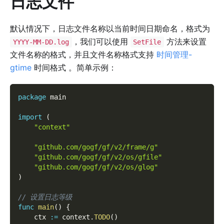
日志文件
默认情况下，日志文件名称以当前时间日期命名，格式为
，我们可以使用
方法来设置
YYYY-MM-DD.log
SetFile
文件名称的格式，并且文件名称格式支持
时间管理-
gtime
时间格式 。简单示例：
package
 main
import
(
"context"
"github.com/gogf/gf/v2/frame/g"
"github.com/gogf/gf/v2/os/gfile"
"github.com/gogf/gf/v2/os/glog"
)
// 设置日志等级
func
main
(
)
{
    ctx 
:=
 context
.
TODO
(
)