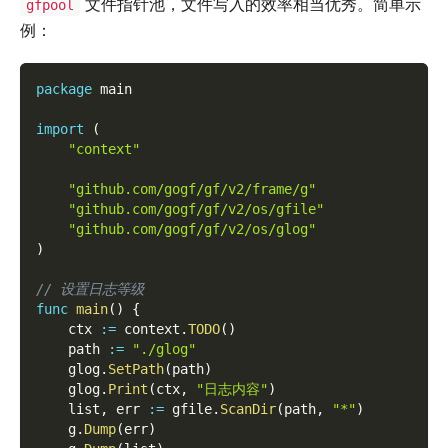
文件指针池，文件写入的效率相当优秀。简单示
gfpool
例：
package
 main
import
(
"context"
"github.com/gogf/gf/v2/frame/g"
"github.com/gogf/gf/v2/os/gfile"
"github.com/gogf/gf/v2/os/glog"
)
// 设置日志等级
func
main
(
)
{
    ctx 
:=
 context
.
TODO
(
)
    path 
:=
"./glog"
    glog
.
SetPath
(
path
)
    glog
.
Print
(
ctx
,
"日志内容"
)
    list
,
 err 
:=
 gfile
.
ScanDir
(
path
,
"*"
)
    g
.
Dump
(
err
)