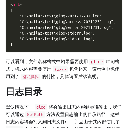
<
nil
>
[
    "C:\hailaz\test\glog\2021-12-31.log",
    "C:\hailaz\test\glog\access-20211231.log",
    "C:\hailaz\test\glog\error-20211231.log",
    "C:\hailaz\test\glog\stderr.log",
    "C:\hailaz\test\glog\stdout.log",
]
可以看到，文件名称格式中如果需要使用
时间格
gtime
式，格式内容需要使用
包含起来。该示例中也使
{xxx}
用到了
的特性，具体请看后续说明。
链式操作
日志目录
默认情况下，
将会输出日志内容到标准输出，我们
glog
可以通过
方法设置日志输出的目录路径，这样
SetPath
日志内容将会写入到日志文件中，并且由于其内部使用了