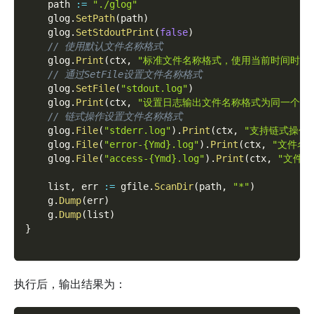
    path 
:=
"./glog"
    glog
.
SetPath
(
path
)
    glog
.
SetStdoutPrint
(
false
)
// 使用默认文件名称格式
    glog
.
Print
(
ctx
,
"标准文件名称格式，使用当前时间时期
// 通过SetFile设置文件名称格式
    glog
.
SetFile
(
"stdout.log"
)
    glog
.
Print
(
ctx
,
"设置日志输出文件名称格式为同一个文
// 链式操作设置文件名称格式
    glog
.
File
(
"stderr.log"
)
.
Print
(
ctx
,
"支持链式操作"
    glog
.
File
(
"error-{Ymd}.log"
)
.
Print
(
ctx
,
"文件名称
    glog
.
File
(
"access-{Ymd}.log"
)
.
Print
(
ctx
,
"文件名
    list
,
 err 
:=
 gfile
.
ScanDir
(
path
,
"*"
)
    g
.
Dump
(
err
)
    g
.
Dump
(
list
)
}
执行后，输出结果为：