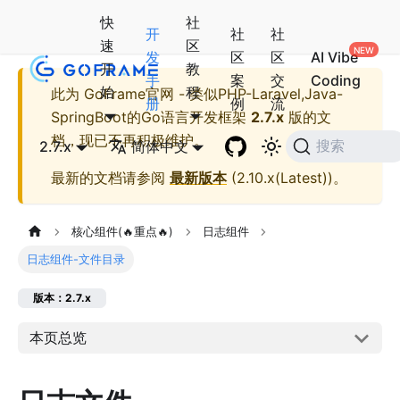
快
社
开
社
社
速
区
发
区
区
AI Vibe
开
教
手
案
交
Coding
始
程
此为
GoFrame官网 - 类似PHP-Laravel,Java-
册
例
流
SpringBoot的Go语言开发框架
2.7.x
版的文
档，现已不再积极维护。
2.7.x
简体中文
搜索
最新的文档请参阅
最新版本
(
2.10.x(Latest)
)。
核心组件(🔥重点🔥)
日志组件
日志组件-文件目录
版本：2.7.x
本页总览