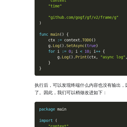
"context"
"time"
"github.com/gogf/gf/v2/frame/g"
)
func
main
(
)
{
    ctx 
:=
 context
.
TODO
(
)
    g
.
Log
(
)
.
SetAsync
(
true
)
for
 i 
:=
0
;
 i 
<
10
;
 i
++
{
        g
.
Log
(
)
.
Print
(
ctx
,
"async log"
}
}
执行后，可以发现终端什么内容也没有输出，
了。因此，我们可以稍做改进如下：
package
 main
import
(
"context"