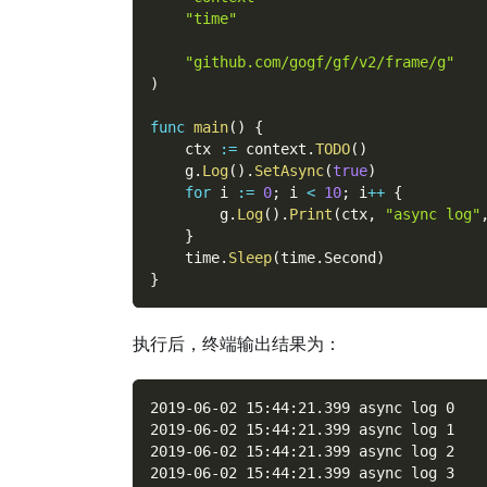
"time"
"github.com/gogf/gf/v2/frame/g"
)
func
main
(
)
{
    ctx 
:=
 context
.
TODO
(
)
    g
.
Log
(
)
.
SetAsync
(
true
)
for
 i 
:=
0
;
 i 
<
10
;
 i
++
{
        g
.
Log
(
)
.
Print
(
ctx
,
"async log"
}
    time
.
Sleep
(
time
.
Second
)
}
执行后，终端输出结果为：
2019-06-02 15:44:21.399 async log 0
2019-06-02 15:44:21.399 async log 1
2019-06-02 15:44:21.399 async log 2
2019-06-02 15:44:21.399 async log 3