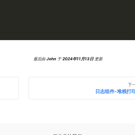
最后
由
John
于
2024年11月13日
更新
下
日志组件-堆栈打