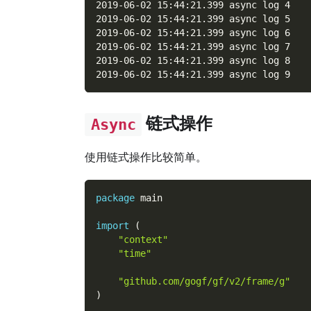
2019-06-02 15:44:21.399 async log 4
2019-06-02 15:44:21.399 async log 5
2019-06-02 15:44:21.399 async log 6
2019-06-02 15:44:21.399 async log 7
2019-06-02 15:44:21.399 async log 8
2019-06-02 15:44:21.399 async log 9
链式操作
Async
使用链式操作比较简单。
package
 main
import
(
"context"
"time"
"github.com/gogf/gf/v2/frame/g"
)