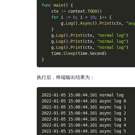
func
main
(
)
{
    ctx 
:=
 context
.
TODO
(
)
for
 i 
:=
0
;
 i 
<
10
;
 i
++
{
        g
.
Log
(
)
.
Async
(
)
.
Print
(
ctx
,
"as
}
    g
.
Log
(
)
.
Print
(
ctx
,
"normal log"
)
    g
.
Log
(
)
.
Print
(
ctx
,
"normal log"
)
    g
.
Log
(
)
.
Print
(
ctx
,
"normal log"
)
    time
.
Sleep
(
time
.
Second
)
}
执行后，终端输出结果为：
2022-01-05 15:00:44.101 normal log
2022-01-05 15:00:44.101 async log 0
2022-01-05 15:00:44.101 async log 1
2022-01-05 15:00:44.101 async log 2
2022-01-05 15:00:44.101 async log 3
2022-01-05 15:00:44.101 async log 4
2022-01-05 15:00:44.101 async log 5