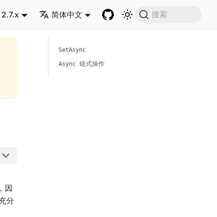
2.7.x
简体中文
搜索
SetAsync
链式操作
Async
，因
充分