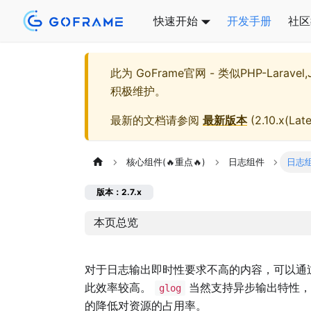
快速开始
开发手册
社区
此为
GoFrame官网 - 类似PHP-Larave
积极维护。
最新的文档请参阅
最新版本
(
2.10.x(Late
核心组件(🔥重点🔥)
日志组件
日志
版本：2.7.x
本页总览
对于日志输出即时性要求不高的内容，可以通
此效率较高。
当然支持异步输出特性
glog
的降低对资源的占用率。