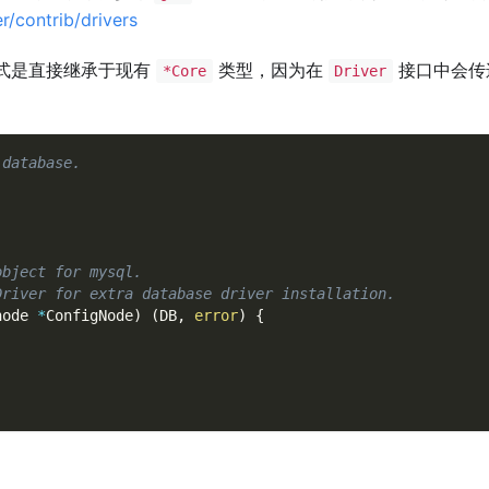
r/contrib/drivers
式是直接继承于现有
类型，因为在
接口中会传
*Core
Driver
 database.
object for mysql.
Driver for extra database driver installation.
node 
*
ConfigNode
)
(
DB
,
error
)
{