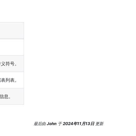
转义符号。
据表列表。
信息。
最后
由
John
于
2024年11月13日
更新