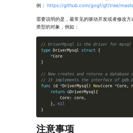
例：
https://github.com/gogf/gf/tree/maste
需要说明的是，最常见的驱动开发或者修改方
类型的对象，例如：
// DriverMysql is the driver for mysql
type
 DriverMysql 
struct
{
*
Core
}
// New creates and returns a database 
// It implements the interface of gdb.
func
(
d 
*
DriverMysql
)
New
(
core 
*
Core
,
 
return
&
DriverMysql
{
        Core
:
 core
,
}
,
nil
}
注意事项