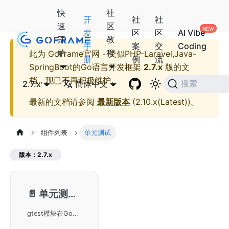
快
社
开
社
社
速
区
发
区
区
AI Vibe
开
教
手
案
交
Coding
始
程
此为
GoFrame官网 - 类似PHP-Laravel,Java-
册
例
流
SpringBoot的Go语言开发框架
2.7.x
版的文
档，现已不再积极维护。
2.7.x
简体中文
搜索
最新的文档请参阅
最新版本
(
2.10.x(Latest)
)。
组件列表
单元测试
版本：2.7.x
📄️
单元测试-gtest
gtest模块在GoFrame框架下的使用，提供简便和轻量级的单元测试方法。gtest基于标准库testing进行功能扩展，增加了多个测试特性，如测试用例隔离和常用断言方法。适用于大部分的单元测试场景，并在需要更复杂测试时，可结合第三方测试框架如testify和goconvey使用。