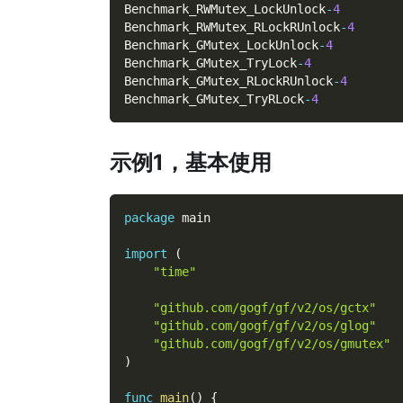
Benchmark_RWMutex_LockUnlock
-
4
Benchmark_RWMutex_RLockRUnlock
-
4
Benchmark_GMutex_LockUnlock
-
4
Benchmark_GMutex_TryLock
-
4
Benchmark_GMutex_RLockRUnlock
-
4
Benchmark_GMutex_TryRLock
-
4
示例1，基本使用
package
 main
import
(
"time"
"github.com/gogf/gf/v2/os/gctx"
"github.com/gogf/gf/v2/os/glog"
"github.com/gogf/gf/v2/os/gmutex"
)
func
main
(
)
{