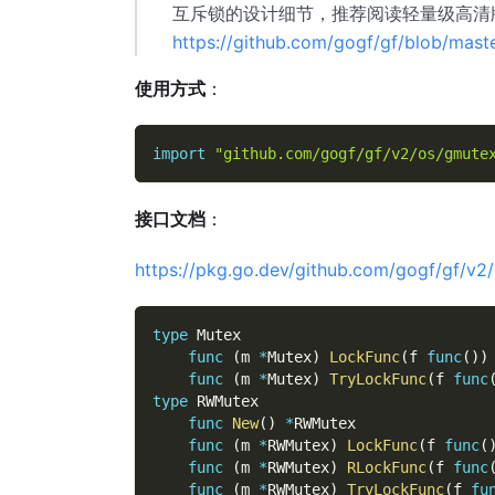
互斥锁的设计细节，推荐阅读轻量级高清
https://github.com/gogf/gf/blob/mas
使用方式
：
import
"github.com/gogf/gf/v2/os/gmute
接口文档
：
https://pkg.go.dev/github.com/gogf/gf/v2
type
 Mutex
func
(
m 
*
Mutex
)
LockFunc
(
f 
func
(
)
)
func
(
m 
*
Mutex
)
TryLockFunc
(
f 
func
type
 RWMutex
func
New
(
)
*
RWMutex
func
(
m 
*
RWMutex
)
LockFunc
(
f 
func
(
func
(
m 
*
RWMutex
)
RLockFunc
(
f 
func
func
(
m 
*
RWMutex
)
TryLockFunc
(
f 
fu