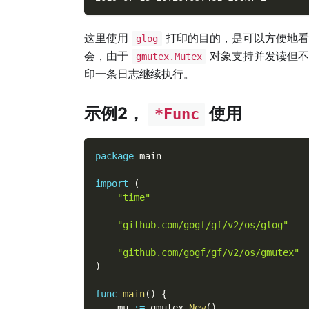
这里使用
打印的目的，是可以方便地看
glog
会，由于
对象支持并发读但不
gmutex.Mutex
印一条日志继续执行。
示例2，
使用
*Func
package
 main
import
(
"time"
"github.com/gogf/gf/v2/os/glog"
"github.com/gogf/gf/v2/os/gmutex"
)
func
main
(
)
{
    mu 
:=
 gmutex
.
New
(
)