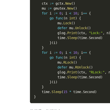
    ctx 
:=
 gctx
.
New
(
)
    mu 
:=
 gmutex
.
New
(
)
for
 i 
:=
0
;
 i 
<
10
;
 i
++
{
go
func
(
n 
int
)
{
            mu
.
Lock
(
)
defer
 mu
.
Unlock
(
)
            glog
.
Print
(
ctx
,
"Lock:"
,
 n
            time
.
Sleep
(
time
.
Second
)
}
(
i
)
}
for
 i 
:=
0
;
 i 
<
10
;
 i
++
{
go
func
(
n 
int
)
{
            mu
.
RLock
(
)
defer
 mu
.
RUnlock
(
)
            glog
.
Print
(
ctx
,
"RLock:"
,
 
            time
.
Sleep
(
time
.
Second
)
}
(
i
)
}
    time
.
Sleep
(
15
*
 time
.
Second
)
}