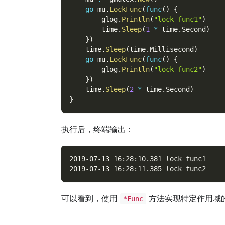
go
 mu
.
LockFunc
(
func
(
)
{
        glog
.
Println
(
"lock func1"
)
        time
.
Sleep
(
1
*
 time
.
Second
)
}
)
    time
.
Sleep
(
time
.
Millisecond
)
go
 mu
.
LockFunc
(
func
(
)
{
        glog
.
Println
(
"lock func2"
)
}
)
    time
.
Sleep
(
2
*
 time
.
Second
)
}
执行后，终端输出：
2019-07-13 16:28:10.381 lock func1
2019-07-13 16:28:11.385 lock func2
可以看到，使用
方法实现特定作用域
*Func