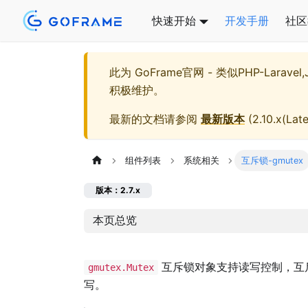
快速开始
开发手册
社区
此为
GoFrame官网 - 类似PHP-Larave
积极维护。
最新的文档请参阅
最新版本
(
2.10.x(Late
组件列表
系统相关
互斥锁-gmutex
版本：2.7.x
本页总览
互斥锁对象支持读写控制，互
gmutex.Mutex
写。