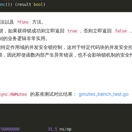
unc
(
)
)
(
result 
bool
)
法以及
方法。
*Func
锁，如果获得锁成功则立即返回
，否则立即返回
true
false
制的业务逻辑非常实用。
特定作用域的并发安全锁控制，这对于特定代码块的并发安全
锁，因此即使函数内部产生异常错误，也不会影响锁机制的安全
的基准测试对比结果：
gmutex_bench_test.go
sync.RWMutex
50000000
31.5
 ns
/
op