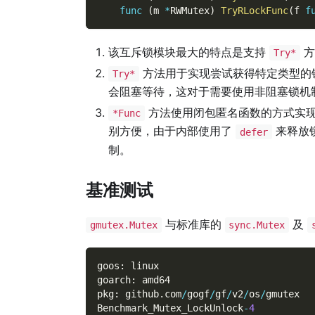
func
(
m 
*
RWMutex
)
TryRLockFunc
(
f 
f
该互斥锁模块最大的特点是支持
方
Try*
方法用于实现尝试获得特定类型的
Try*
会阻塞等待，这对于需要使用非阻塞锁机
方法使用闭包匿名函数的方式实现
*Func
别方便，由于内部使用了
来释放
defer
制。
基准测试
与标准库的
及
gmutex.Mutex
sync.Mutex
goos
:
 linux
goarch
:
 amd64
pkg
:
 github
.
com
/
gogf
/
gf
/
v2
/
os
/
gmutex
Benchmark_Mutex_LockUnlock
-
4