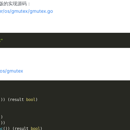
版的实现源码：
ter/os/gmutex/gmutex.go
x"
/os/gmutex
(
)
)
(
result 
bool
)
)
)
(
)
)
nc
(
)
)
(
result 
bool
)