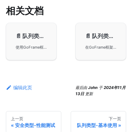
相关文档
📄️
队列类型-基本使用
📄️
队列类型-性能测试
使用GoFrame框架中的gqueue组件进行基本的队列操作，包括元素的入队和出队、队列长度的获取以及队列的关闭。详细演示了通过Push和Pop方法管理队列元素，并展示了队列与glist链表的关系，确保在GoFrame框架下高效构建并发安全的程序逻辑。
在GoFrame框架中gqueue与标准库channel的性能测试。通过基准测试展示了gqueue在动态存储和弹性容量上的优势，相对于channel的固定内存分配和容量限制，gqueue在创建效率和灵活性表现更佳。
编辑此页
最后
由
John
于
2024年11月
13日
更新
上一页
下一页
安全类型-性能测试
队列类型-基本使用