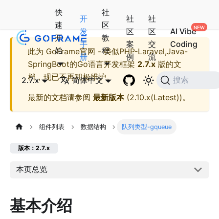
快
社
开
社
社
速
区
发
区
区
AI Vibe
开
教
手
案
交
Coding
始
程
此为
GoFrame官网 - 类似PHP-Laravel,Java-
册
例
流
SpringBoot的Go语言开发框架
2.7.x
版的文
档，现已不再积极维护。
2.7.x
简体中文
搜索
最新的文档请参阅
最新版本
(
2.10.x(Latest)
)。
组件列表
数据结构
队列类型-gqueue
版本：2.7.x
本页总览
基本介绍