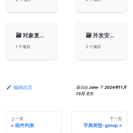
🗃️
对象复用-gpool
🗃️
并发安全环-gring
1 个项目
2 个项目
编辑此页
最后
由
John
于
2024年11月
13日
更新
上一页
下一页
组件列表
字典类型-gmap