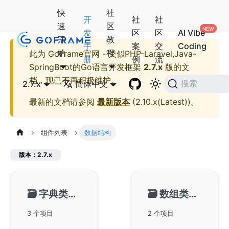
快
社
开
社
社
速
区
发
区
区
AI Vibe
开
教
手
案
交
Coding
始
程
此为
GoFrame官网 - 类似PHP-Laravel,Java-
册
例
流
SpringBoot的Go语言开发框架
2.7.x
版的文
档，现已不再积极维护。
2.7.x
简体中文
搜索
最新的文档请参阅
最新版本
(
2.10.x(Latest)
)。
组件列表
数据结构
版本：2.7.x
🗃️
字典类型-gmap
🗃️
数组类型-garray
3 个项目
2 个项目