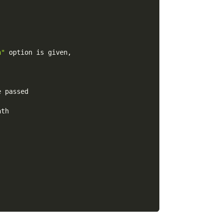
n"
 option is given,
e passed
ath