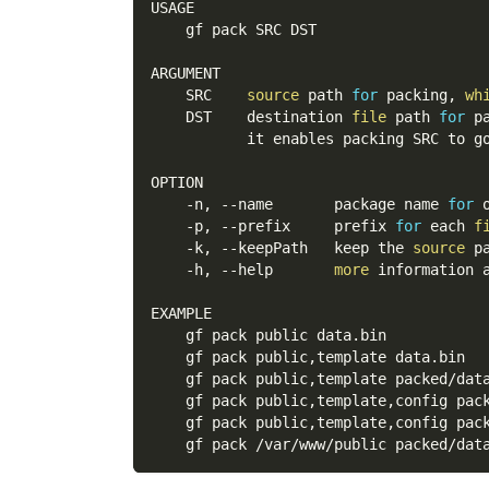
USAGE
    gf pack SRC DST
ARGUMENT
    SRC    
source
 path 
for
 packing, 
wh
    DST    destination 
file
 path 
for
 p
           it enables packing SRC to g
OPTION
    -n, 
--name
       package name 
for
 
    -p, 
--prefix
     prefix 
for
 each 
f
    -k, 
--keepPath
   keep the 
source
 p
    -h, 
--help
more
 information 
EXAMPLE
    gf pack public data.bin
    gf pack public,template data.bin
    gf pack public,template packed/dat
    gf pack public,template,config pac
    gf pack public,template,config pac
    gf pack /var/www/public packed/dat