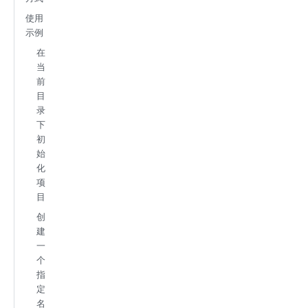
使用
示例
在
当
前
目
录
下
初
始
化
项
目
创
建
一
个
指
定
名