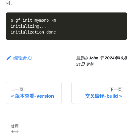
可。
$ gf init mymono 
-m
initializing
..
.
initialization done
!
编辑此页
最后
由
John
于
2024年10月
31日
更新
上一页
下一页
版本查看-version
交叉编译-build
使用
方式