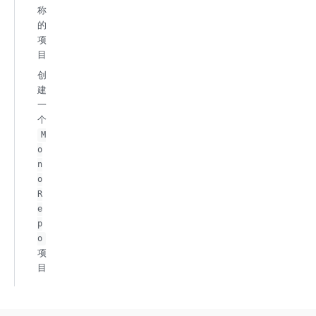
称
的
项
目
创
建
一
个
M
o
n
o
R
e
p
o
项
目