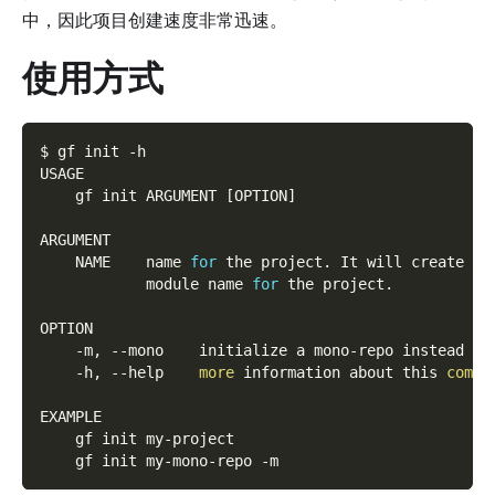
中，因此项目创建速度非常迅速。
使用方式
$ gf init 
-h
USAGE
    gf init ARGUMENT 
[
OPTION
]
ARGUMENT
    NAME    name 
for
 the project. It will create a 
            module name 
for
 the project.
OPTION
    -m, 
--mono
    initialize a mono-repo instead a 
    -h, 
--help
more
 information about this 
comma
EXAMPLE
    gf init my-project
    gf init my-mono-repo 
-m