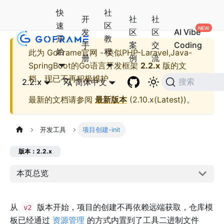
快
社
开
社
社
速
区
发
区
区
AI Vibe
开
教
手
案
交
Coding
始
程
此为
GoFrame官网 - 类似PHP-Laravel,Java-
册
例
流
SpringBoot的Go语言开发框架
2.2.x
版的文
档，现已不再积极维护。
2.2.x
简体中文
搜索
最新的文档请参阅
最新版本
(
2.10.x(Latest)
)。
开发工具
项目创建-init
版本：2.2.x
本页总览
从
版本开始，项目的创建不再依赖远端获取，仓库模
v2
板已经通过
资源管理
的方式内置到了工具二进制文件