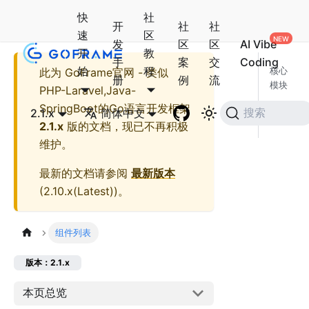
快
社
开
社
社
速
区
发
区
区
AI Vibe
开
教
手
案
交
Coding
始
程
此为
GoFrame官网 - 类似
核心
册
例
流
模块
PHP-Laravel,Java-
社区
SpringBoot的Go语言开发框架
2.1.x
简体中文
搜索
模块
2.1.x
版的文档，现已不再积极
维护。
最新的文档请参阅
最新版本
(
2.10.x(Latest)
)。
组件列表
版本：2.1.x
本页总览